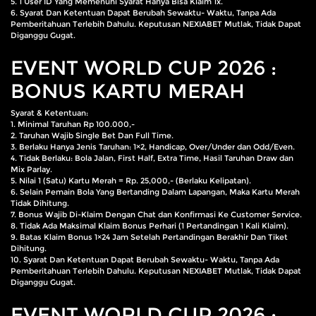
5. 1 User ID Yang Memenuhi Syarat Hanya Bisa Klaim 1x.
6. Syarat Dan Ketentuan Dapat Berubah Sewaktu- Waktu, Tanpa Ada
Pemberitahuan Terlebih Dahulu. Keputusan NEXIABET Mutlak, Tidak Dapat
Diganggu Gugat.
EVENT WORLD CUP 2026 :
BONUS KARTU MERAH
Syarat & Ketentuan:
1. Minimal Taruhan Rp 100.000,-
2. Taruhan Wajib Single Bet Dan Full Time.
3. Berlaku Hanya Jenis Taruhan: 1×2, Handicap, Over/Under dan Odd/Even.
4. Tidak Berlaku: Bola Jalan, First Half, Extra Time, Hasil Taruhan Draw dan
Mix Parlay.
5. Nilai 1 (Satu) Kartu Merah = Rp. 25,000,- (Berlaku Kelipatan).
6. Selain Pemain Bola Yang Bertanding Dalam Lapangan, Maka Kartu Merah
Tidak Dihitung.
7. Bonus Wajib Di-Klaim Dengan Chat dan Konfirmasi Ke Customer Service.
8. Tidak Ada Maksimal Klaim Bonus Perhari (1 Pertandingan 1 Kali Klaim).
9. Batas Klaim Bonus 1×24 Jam Setelah Pertandingan Berakhir Dan Tiket
Dihitung.
10. Syarat Dan Ketentuan Dapat Berubah Sewaktu- Waktu, Tanpa Ada
Pemberitahuan Terlebih Dahulu. Keputusan NEXIABET Mutlak, Tidak Dapat
Diganggu Gugat.
EVENT WORLD CUP 2026 :