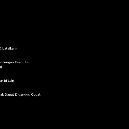
Dibatalkan)
Hitungan Event Ini
a)
n Id Lain
dak Dapat Diganggu Gugat