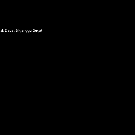
dak Dapat Diganggu Gugat