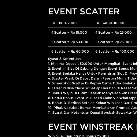
EVENT SCATTER
BET 800-2000
BET 4000-10.000
4 Scatter = Rp 15.000
4 Scatter = Rp 25.000
5 Scatter = Rp 50.000
5 Scatter = Rp 75.000
6 Scatter = Rp 60.000
6 Scatter = Rp 100.000
Syarat & Ketentuan:
1. Minimal Deposit 50.000 Untuk Mengikuti Event Ini
2. Event Ini Bisa Di Gabung Dengan Event Bonus Mur
3. Event Berlaku Hanya Untuk Permainan Slot Di Prov
4. Scatter Wajib Di Dapat Dalam Feespin Murni Tidak
5. Screenshot Scatter Di Replay Game Tidak Berlaku
6. 1 User Id Bisa Claim 3x Setiap Hari Dan Di Reset S
7. Bonus Wajib Di Claim Setelah Menyelesaikan Free
8. Untuk Bonus Event Ini Bisa Di Claim Via Whatsapp
9. Bonus Di Berikan Setelah Keluar Win Lose Dari Pro
10. Pihak Nexiabet Berhak Membatalkan Promosi Apa
11. Syarat Dan Ketentuan Dapat Berubah Sewaktu- W
EVENT WINSTREAK
Win 3 Kali Beruntun = Bonus 75.000