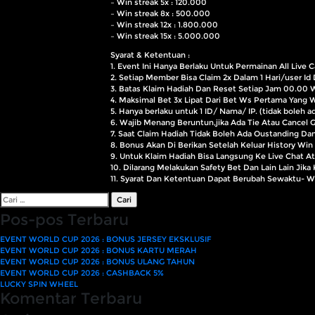
– Win streak 5x : 120.000
– Win streak 8x : 500.000
– Win streak 12x : 1.800.000
– Win streak 15x : 5.000.000
Syarat & Ketentuan :
1. Event Ini Hanya Berlaku Untuk Permainan All Live C
2. Setiap Member Bisa Claim 2x Dalam 1 Hari/user I
3. Batas Klaim Hadiah Dan Reset Setiap Jam 00.00 
4. Maksimal Bet 3x Lipat Dari Bet Ws Pertama Yang 
5. Hanya berlaku untuk 1 ID/ Nama/ IP. (tidak boleh 
6. Wajib Menang Beruntun,jika Ada Tie Atau Cancel 
7. Saat Claim Hadiah Tidak Boleh Ada Oustanding Da
8. Bonus Akan Di Berikan Setelah Keluar History Win
9. Untuk Klaim Hadiah Bisa Langsung Ke Live Chat A
10. Dilarang Melakukan Safety Bet Dan Lain Lain J
11. Syarat Dan Ketentuan Dapat Berubah Sewaktu- W
Cari
untuk:
Pos-pos Terbaru
EVENT WORLD CUP 2026 : BONUS JERSEY EKSKLUSIF
EVENT WORLD CUP 2026 : BONUS KARTU MERAH
EVENT WORLD CUP 2026 : BONUS ULANG TAHUN
EVENT WORLD CUP 2026 : CASHBACK 5%
LUCKY SPIN WHEEL
Komentar Terbaru