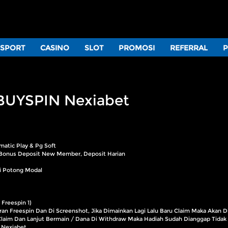
SPORT
CASINO
SLOT
PROMOSI
REFERRAL
P
BUYSPIN Nexiabet
matic Play & Pg Soft
m Bonus Deposit New Member, Deposit Harian
Di Potong Modal
 Freespin 1)
ran Freespin Dan Di Screenshot, Jika Dimainkan Lagi Lalu Baru Claim Maka Akan D
Claim Dan Lanjut Bermain / Dana Di Withdraw Maka Hadiah Sudah Dianggap Tidak
p Nexiabet