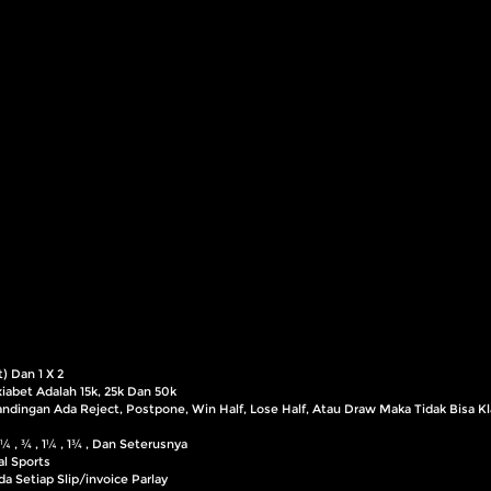
) Dan 1 X 2
iabet Adalah 15k, 25k Dan 50k
tandingan Ada Reject, Postpone, Win Half, Lose Half, Atau Draw Maka Tidak Bisa 
¼ , ¾ , 1¼ , 1¾ , Dan Seterusnya
al Sports
a Setiap Slip/invoice Parlay