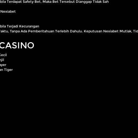
pabila Terdapat Safety Bet, Maka Bet Tersebut Dianggap Tidak Sah
 Nexiabet
ila Terjadi Kecurangan
aktu, Tanpa Ada Pemberitahuan Terlebih Dahulu. Keputusan Nexiabet Mutlak, Ti
 CASINO
ecil
jil
ayer
n Tiger