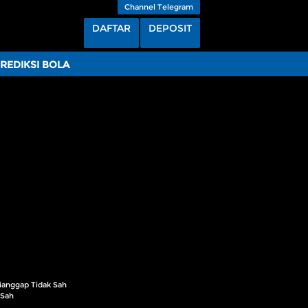
Channel Telegram
DAFTAR
DEPOSIT
REDIKSI BOLA
ianggap Tidak Sah
 Sah