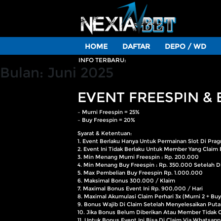
HOME
DAFTAR
DEPO / WD
INFO TERBARU:
Bulan:
Juni 2025
EVENT FREESPIN & 
– Murni Freespin = 25%
– Buy Freespin = 20%
Syarat & Ketentuan:
1. Event Berlaku Hanya Untuk Permainan Slot Di Prag
2. Event Ini Tidak Berlaku Untuk Member Yang Clai
3. Min Menang Murni Freespin : Rp. 200.000
4. Min Menang Buy Freespin : Rp. 350.000 Setelah 
5. Max Pembelian Buy Freespin Rp. 1.000.000
6. Maksimal Bonus 300.000 / Klaim
7. Maximal Bonus Event Ini Rp. 900,000 / Hari
8. Maximal Akumulasi Claim Perhari 3x (Murni 2 + Buy
9. Bonus Wajib Di Claim Setelah Menyelesaikan Puta
10. Jika Bonus Belum Diberikan Atau Member Tidak 
11. Untuk Bonus Event Ini Bisa Di Claim Via Whatsap