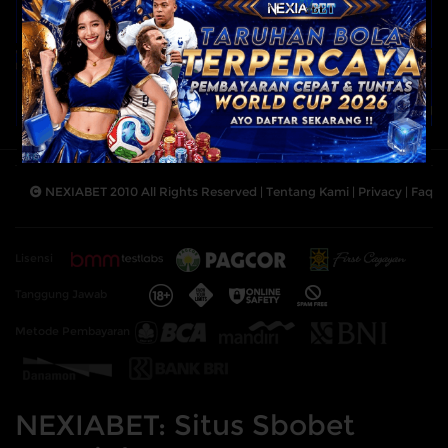
NEXIABET 2010 All Rights Reserved | Tentang Kami | Privacy | Faq
Lisensi
Tanggung Jawab
Metode Pembayaran
NEXIABET: Situs Sbobet